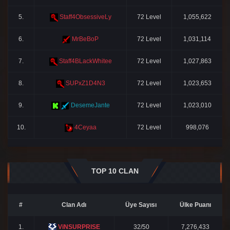
5.
Staff4ObsessiveLy
72 Level
1,055,622
6.
MrBeBoP
72 Level
1,031,114
7.
Staff4BLackWhitee
72 Level
1,027,863
8.
SUPxZ1D4N3
72 Level
1,023,653
9.
DesemeJante
72 Level
1,023,010
10.
4Ceyaa
72 Level
998,076
TOP 10 CLAN
#
Clan Adı
Üye Sayısı
Ülke Puanı
1.
ViNSURPRISE
32/50
7,276,433