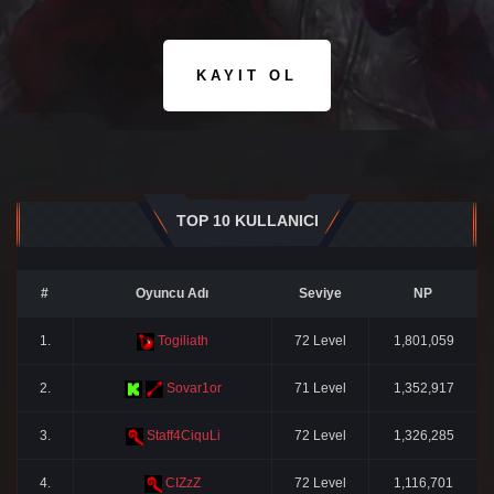
KAYIT OL
TOP 10 KULLANICI
#
Oyuncu Adı
Seviye
NP
1.
Togiliath
72 Level
1,801,059
2.
Sovar1or
71 Level
1,352,917
3.
Staff4CiquLi
72 Level
1,326,285
4.
CIZzZ
72 Level
1,116,701