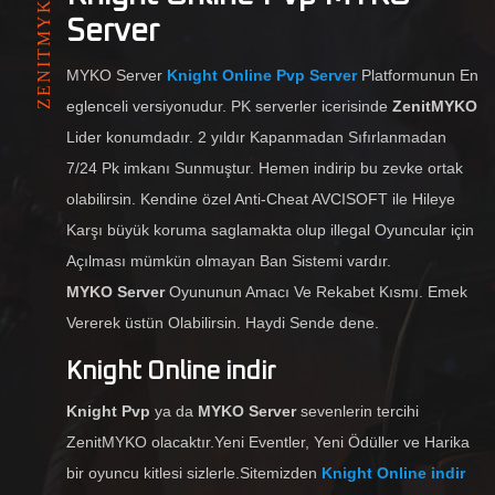
ZENITMYKO
Server
MYKO Server
Knight Online Pvp Server
Platformunun En
eglenceli versiyonudur. PK serverler icerisinde
ZenitMYKO
Lider konumdadır. 2 yıldır Kapanmadan Sıfırlanmadan
7/24 Pk imkanı Sunmuştur. Hemen indirip bu zevke ortak
olabilirsin. Kendine özel Anti-Cheat AVCISOFT ile Hileye
Karşı büyük koruma saglamakta olup illegal Oyuncular için
Açılması mümkün olmayan Ban Sistemi vardır.
MYKO Server
Oyununun Amacı Ve Rekabet Kısmı. Emek
Vererek üstün Olabilirsin. Haydi Sende dene.
Knight Online indir
Knight Pvp
ya da
MYKO Server
sevenlerin tercihi
ZenitMYKO olacaktır.Yeni Eventler, Yeni Ödüller ve Harika
bir oyuncu kitlesi sizlerle.Sitemizden
Knight Online indir