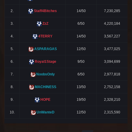
2.
Staff4Bitches
14/50
7,230,285
3.
ZzZ
6/50
4,220,184
4.
4TERRY
14/50
3,567,227
5.
ASPARAGAS
12/50
3,477,025
6.
Royal1Stage
9/50
3,094,699
7.
NoobsOnly
6/50
2,977,818
8.
MACHINESS
13/50
2,752,158
9.
HOPE
19/50
2,328,210
10.
UnWanteD
12/50
2,315,590