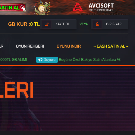
GB KUR :
0 TL
VEYA
KAYIT OL
GIRIS YAP
AR
OYUN REHBERI
OYUNU INDIR
~ CASH SATIN AL ~
B ALIMI
Duyuru
Bugüne Özel Bakiye Satin Alanlara %30dan %70e Var
ERI