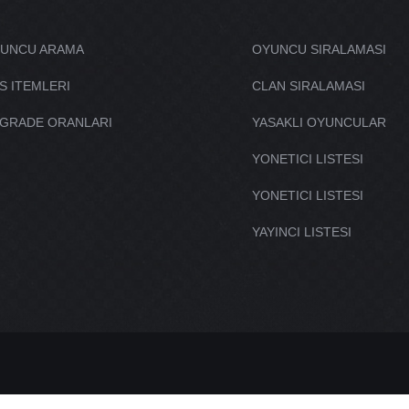
UNCU ARAMA
OYUNCU SIRALAMASI
S ITEMLERI
CLAN SIRALAMASI
GRADE ORANLARI
YASAKLI OYUNCULAR
YONETICI LISTESI
YONETICI LISTESI
YAYINCI LISTESI