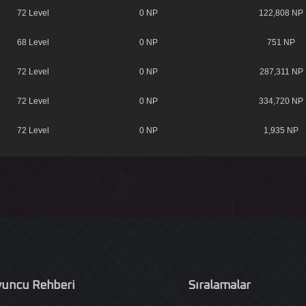
72 Level
0 NP
122,808 NP
68 Level
0 NP
751 NP
72 Level
0 NP
287,311 NP
72 Level
0 NP
334,720 NP
72 Level
0 NP
1,935 NP
uncu Rehberi
Sıralamalar