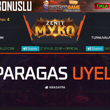
ısı:
4
UM
TURNUVAL
SW
Duyuru
27 EYLÜL 22:00 > OFFICIAL
Duyuru
100.000TL G
PARAGAS
UYEL
ANASAYFA