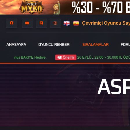
Çevrimiçi Oyuncu Say
ANASAYFA
OYUNCU REHBERI
SIRALAMALAR
FOR
onus BAKIYE Hediye.
Önemli
26 EYLÜL 22:00 > 30.000TL ÖDÜLLÜ C
AS