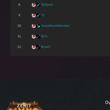
8.
StrQuest
9.
Y2
10.
YunusReisinMonsteri
11.
BCG
12.
BryanT
Oy