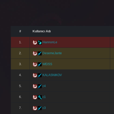
#
Kullanıcı Adı
1.
HannonLe
2.
DesemeJante
3.
WEISS
4.
KALASNIKOV
5.
c4
6.
c1
7.
c3