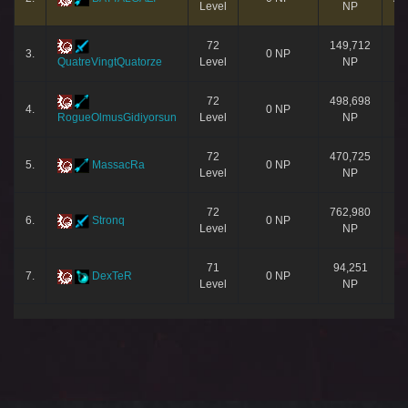
Level
NP
72
149,712
3.
0 NP
QuatreVingtQuatorze
Level
NP
72
498,698
4.
0 NP
RogueOlmusGidiyorsun
Level
NP
72
470,725
5.
MassacRa
0 NP
Level
NP
72
762,980
6.
Stronq
0 NP
Level
NP
71
94,251
7.
DexTeR
0 NP
Level
NP