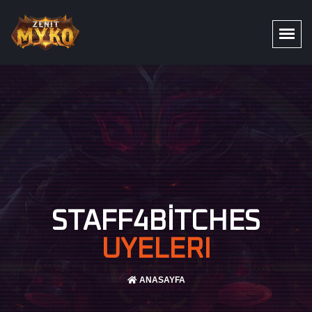
STAFF4BITCHES
UYELERI
ANASAYFA