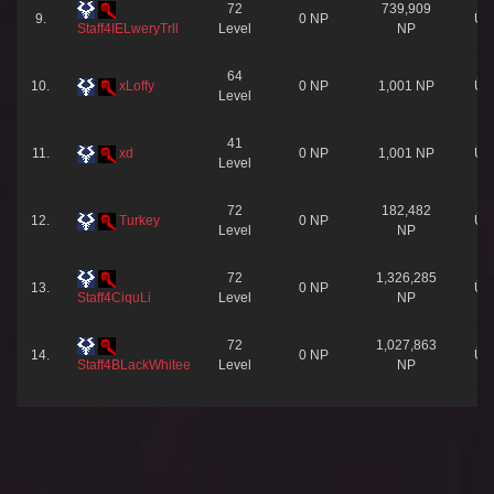
72
739,909
9.
0 NP
Üy
Staff4IELweryTrll
Level
NP
64
10.
xLoffy
0 NP
1,001 NP
Üy
Level
41
11.
xd
0 NP
1,001 NP
Üy
Level
72
182,482
12.
Turkey
0 NP
Üy
Level
NP
72
1,326,285
13.
0 NP
Üy
Staff4CiquLi
Level
NP
72
1,027,863
14.
0 NP
Üy
Staff4BLackWhitee
Level
NP