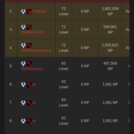
72
1,801,059
2.
Togiliath
0 NP
Asis
Level
NP
71
546,961
3.
0 NP
Asis
Staff4XANTHi
Level
NP
72
1,055,622
4.
0 NP
Asis
Staff4ObsessiveLy
Level
NP
65
487,569
5.
0 NP
Üy
Staff4Zyrocus
Level
NP
62
6.
xa
0 NP
1,001 NP
Üy
Level
63
7.
xs
0 NP
1,001 NP
Üy
Level
62
8.
xv
0 NP
1,001 NP
Üy
Level