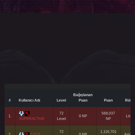
Bağışlanan
#
Kullanıcı Adı
Level
Puan
Puan
Rütb
72
568,037
1.
0 NP
Lider
SUPERACTiVE
Level
NP
72
1,116,701
2.
CIZzZ
0 NP
Asista