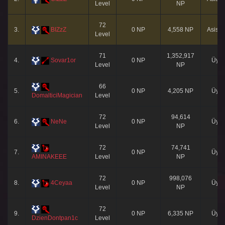
Level
NP
72
3.
BIZzZ
0 NP
4,558 NP
Asista
Level
71
1,352,917
4.
Sovar1or
0 NP
Üye
Level
NP
66
5.
0 NP
4,205 NP
Üye
DomalticiMagician
Level
72
94,614
6.
NeNe
0 NP
Üye
Level
NP
72
74,741
7.
0 NP
Üye
AMINAKEEE
Level
NP
72
998,076
8.
4Ceyaa
0 NP
Üye
Level
NP
72
9.
0 NP
6,335 NP
Üye
DzienDontpan1c
Level